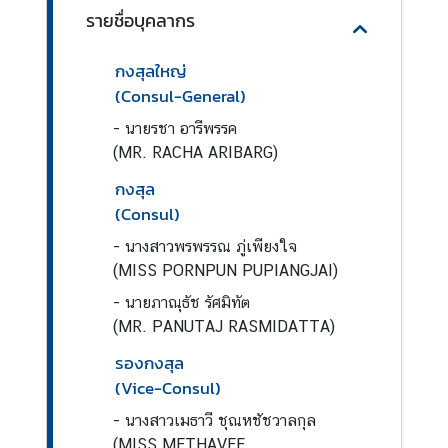
ร
รายชื่อบุคลากร
ค
น
กงสุลใหญ่
ไ
(Consul-General)
ท
-
นายรชา อารีพรรค
ย
(MR. RACHA ARIBARG)
ก
กงสุล
ร
(Consul)
ม
ก
-
นางสาวพรพรรณ ภู่เพียงใจ
า
(MISS PORNPUN PUPIANGJAI)
ร
-
นายภาณุธัช รัศมิทัต
ก
(MR. PANUTAJ RASMIDATTA)
ง
รองกงสุล
สุ
ล
(Vice-Consul)
-
นางสาวเมธาวี ชุณหชัชวาลกุล
ก
(MISS METHAVEE