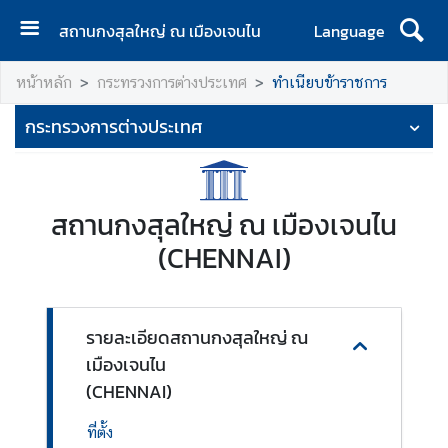
สถานกงสุลใหญ่ ณ เมืองเจนไน
Language
ห
หน้าหลัก
กระทรวงการต่างประเทศ
ทำเนียบข้าราชการ
น้
า
กระทรวงการต่างประเทศ
แ
ร
ก
สถานกงสุลใหญ่ ณ เมืองเจนไน
เ
(CHENNAI)
กี่
ย
ว
กั
รายละเอียดสถานกงสุลใหญ่ ณ
บ
เมืองเจนไน
เ
(CHENNAI)
ร
า
ที่ตั้ง