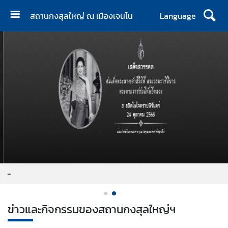
สถานกงสุลใหญ่ ณ เมืองเจนไน
Language
ห
น้
า
แ
ร
ก
เ
กี่
ย
ว
กั
-
บ
เ
ร
ข่าวและกิจกรรมของสถานกงสุลใหญ่ฯ
า