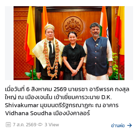
ข่
า
ว
แ
ล
ะ
กิ
จ
ก
ร
ร
เมื่อวันที่ 6 สิงหาคม 2569 นายรชา อารีพรรค กงสุล
ม
ใหญ่ ณ เมืองเจนไน เข้าเยี่ยมคารวะนาย D.K.
Shivakumar มุขมนตรีรัฐกรณาฏกะ ณ อาคาร
Vidhana Soudha เมืองบังคาลอร์
บ
ริ
7 ส.ค. 2569
3
View
อ่านต่อ
ก
า