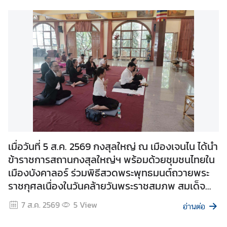
ร
ค
น
ไ
ท
ย
ก
ร
ม
ก
า
เมื่อวันที่ 5 ส.ค. 2569 กงสุลใหญ่ ณ เมืองเจนไน ได้นำ
ร
ข้าราชการสถานกงสุลใหญ่ฯ พร้อมด้วยชุมชนไทยใน
ก
เมืองบังคาลอร์ ร่วมพิธีสวดพระพุทธมนต์ถวายพระ
ง
ราชกุศลเนื่องในวันคล้ายวันพระราชสมภพ สมเด็จ
สุ
ล
พระนางเจ้าสิริกิติ์พระบรมราชินีนาถ พระบรมราชชนนี
7 ส.ค. 2569
5
View
อ่านต่อ
พันปีหลวง และวันแม่แห่งชาติ 12 สิงหาคม 2569
ก
นอกจากนี้ สถานกงสุลใหญ่ฯ ได้มอบเงินบริจาคให้แก่