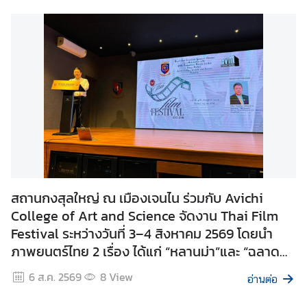
ร
วัด Mahabodhi Society เมืองบังคาลอร์ เพื่อ
ะ
สนับสนุนการบำรุงดูแลรักษาศาสนสมบัติของวัด
ท
ร
ว
ง
ก
า
ร
ต่
า
ง
สถานกงสุลใหญ่ ณ เมืองเจนไน ร่วมกับ Avichi
ป
College of Art and Science จัดงาน Thai Film
ร
Festival ระหว่างวันที่ 3–4 สิงหาคม 2569 โดยนำ
ะ
ภาพยนตร์ไทย 2 เรื่อง ได้แก่ “หลานม่า”และ “ฉลาด
เ
ท
เกมโกง” ซึ่งได้รับการสนับสนุนจากบริษัท GDH มาจัด
6 ส.ค. 2569
8
View
อ่านต่อ
ศ
ฉายให้แก่นักศึกษาสาขาภาพยนตร์และประชาชนทั่วไป
เพื่อส่งเสริมการเผยแพร่ภาพยนตร์ไทยในต่าง