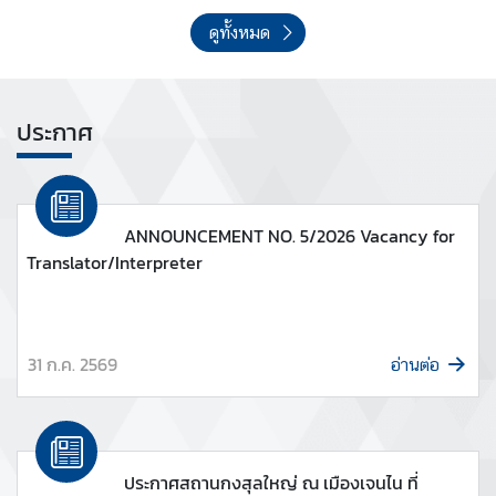
C
ประเทศ
o
ดูทั้งหมด
n
t
a
ประกาศ
c
t
U
s
ANNOUNCEMENT NO. 5/2026 Vacancy for
|
Translator/Interpreter
ติ
ด
ต่
อ
31 ก.ค. 2569
อ่านต่อ
เ
ร
า
ประกาศสถานกงสุลใหญ่ ณ เมืองเจนไน ที่