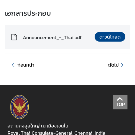
ร
ค
เอกสารประกอบ
น
ไ
ท
ดาวน์โหลด
Announcement_-_Thai.pdf
ย
ก
ร
ก่อนหน้า
ถัดไป
ม
ก
า
ร
ก
ง
TOP
สุ
ล
สถานกงสุลใหญ่ ณ เมืองเจนไน
ก
Royal Thai Consulate-General, Chennai, India