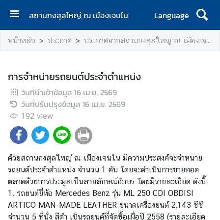
สถานกงสุลใหญ่ ณ เมืองเจนไน
Language
ห
หน้าหลัก
ประกาศ
ประกาศจากสถานกงสุลใหญ่ ณ เมืองเจนไน
น้
า
แ
การจำหน่ายรถยนต์ประจำตำแหน่ง
ร
วันที่นำเข้าข้อมูล
ก
16 เม.ย. 2569
วันที่ปรับปรุงข้อมูล
16 เม.ย. 2569
เ
192
view
กี่
ย
ว
ด้วยสถานกงสุลใหญ่ ณ เมืองเจนไน มีความประสงค์จะจำหนาย
กั
รถยนต์ประจำตำแหน่ง จำนวน 1 คัน โดยจะดำเนินการขายทอด
บ
ตลาดด้วยการประมูลเป็นลายลักษณ์อักษร โดยมีรายละเอียด ดังนี้
เ
1. รถยนต์ยี่ห้อ Mercedes Benz รุ่น ML 250 CDI OBDISI
ร
ARTICO MAN-MADE LEATHER ขนาดเครื่องยนต์ 2,143 ซีซี
า
จำนวน 5 ที่นั่ง สีดำ เป็นรถยนต์ที่จัดซื้อเมื่อปี 2558 (รายละเอียด