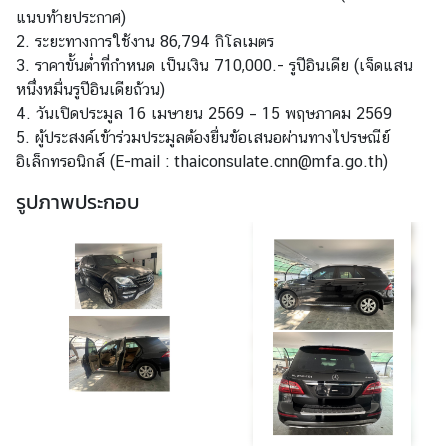
แนบท้ายประกาศ)
ข่
2. ระยะทางการใช้งาน 86,794 กิโลเมตร
า
3. ราคาขั้นต่ำที่กำหนด เป็นเงิน 710,000.- รูปีอินเดีย (เจ็ดแสน
ว
หนึ่งหมื่นรูปีอินเดียถ้วน)
แ
4. วันเปิดประมูล 16 เมษายน 2569 – 15 พฤษภาคม 2569
ล
5. ผู้ประสงค์เข้าร่วมประมูลต้องยื่นข้อเสนอผ่านทางไปรษณีย์
ะ
อิเล็กทรอนิกส์ (E-mail : thaiconsulate.cnn@mfa.go.th)
กิ
รูปภาพประกอบ
จ
ก
ร
ร
ม
บ
ริ
ก
า